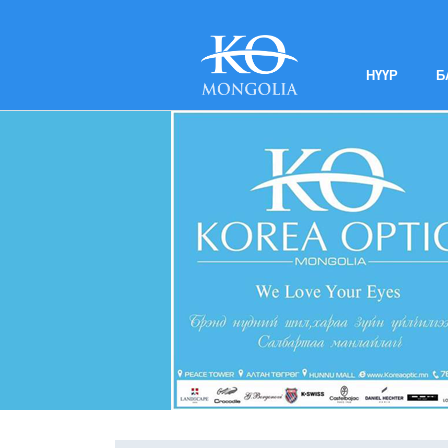
НҮҮР
Б