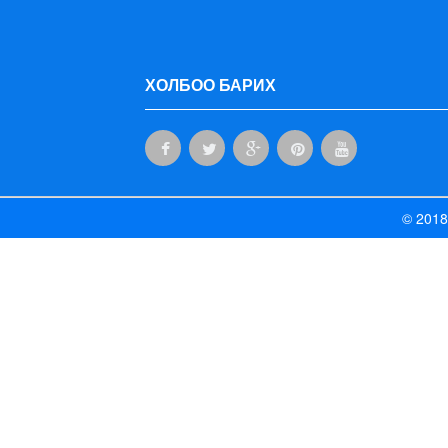
ХОЛБОО БАРИХ
Компьютерийн
хамгаалалттай
шилний
талаар
© 2018
энгийн
ойлголт
/2
хэсэг/