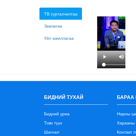
ТВ сурталчилгаа
Зөвлөгөө
Үйл ажиллагаа
Компьютерийн
хамгаалалттай
шилний
талаар
БИДНИЙ ТУХАЙ
БАРАА 
энгийн
ойлголт
/1
Бидний уриа
Нарны ш
хэсэг/
Товч түүх
Харааны
Шагнал
Контакт л